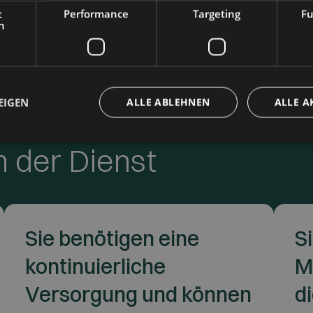
das
t
Performance
Targeting
Fu
bes
h
Pat
EIGEN
ALLE ABLEHNEN
ALLE A
h der Dienst
Sie benötigen eine
S
kontinuierliche
M
Versorgung und können
d