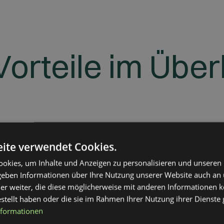
Vorteile im Über
ite verwendet Cookies.
okies, um Inhalte und Anzeigen zu personalisieren und unseren
Kurze Wartezeiten
Mi
 geben Informationen über Ihre Nutzung unserer Website auch an
In
er weiter, die diese möglicherweise mit anderen Informationen k
Dank effizienter Organisation erhalten
estellt haben oder die sie im Rahmen Ihrer Nutzung ihrer Dienst
Sie rasch einen Termin – oft innerhalb
nformationen
Ohn
weniger Tage.