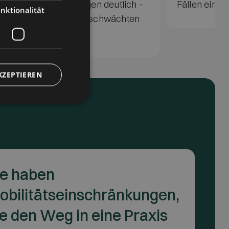
 Risiko für Ansteckungen deutlich –
Fällen eine 
nktionalität
onders wichtig bei geschwächten
ienten.
KZEPTIEREN
ie haben
obilitätseinschränkungen,
ie den Weg in eine Praxis