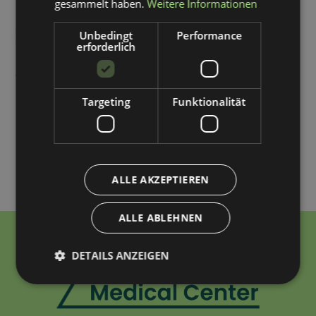
gesammelt haben.
Weitere Informationen
(*)
Ich erkläre
, dass ich die Datenschutzerklärung zur Verarbeitung
meiner personenbezogenen Daten zum Zwecke der Bearbeitung und
Unbedingt
Performance
Beantwortung meiner Anfrage gelesen habe und verstanden habe.
erforderlich
Ich willige ein
, dass meine personenbezogenen Daten auch zum
Versand von Werbe- und Marketingmaterial verarbeitet werden dürfen
(freiwillige Einwilligung).
Targeting
Funktionalität
Senden
ALLE AKZEPTIEREN
ALLE ABLEHNEN
DETAILS ANZEIGEN