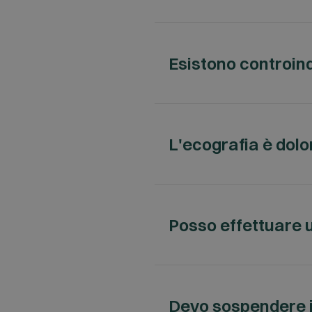
Dipende dal tipo di ecogra
Alcune ecografie non richi
Esistono controind
Altre, invece, come l’eco
verranno fornite al mome
L'ecografia è un esame sic
nella zona da esaminare.
L'ecografia è dol
No, l'ecografia è un esam
sonda viene appoggiata su
Posso effettuare 
Sì, l'ecografia è sicura i
Devo sospendere i