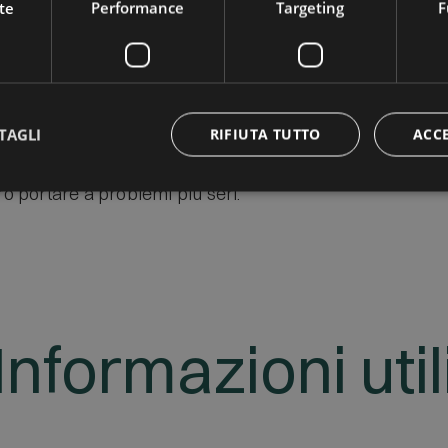
te
Performance
Targeting
F
iutano a diagnosticare precocemente
pestivamente con cure o cambiamenti
TAGLI
RIFIUTA TUTTO
ACC
to moderno e sicuro per valutare la
a di grasso in eccesso o di tessuto
ro portare a problemi più seri.
Informazioni util