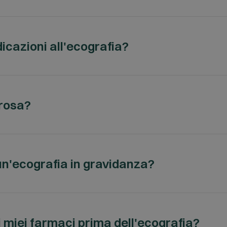
fia.
edono preparazione, come l’ecografia del collo, dei musc
icazioni all'ecografia?
grafia addominale o quella pelvica, richiedono preparazi
nto della prenotazione.
uro e privo di rischi. L'unica controindicazione è la pr
orosa?
e indolore e non invasivo. Potrebbe avvertire una legg
lla pelle.
un'ecografia in gravidanza?
n gravidanza e viene spesso utilizzata per monitorare lo s
 miei farmaci prima dell'ecografia?