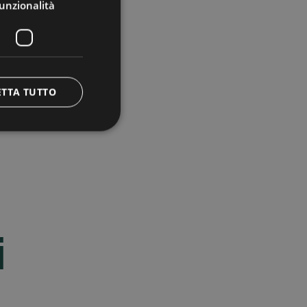
unzionalità
ETTA TUTTO
i