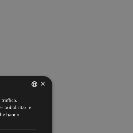
×
traffico.
ITALIAN
r pubblicitari e
GERMAN
 che hanno