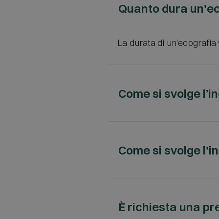
Quanto dura un'e
La durata di un'ecografia
Come si svolge l’i
Le verrà chiesto di scopri
quale si deve sottoporre.
Come si svolge l'
apposito gel, non tossico
Durante l'esame, le verrà 
all'esame da eseguire. L'
È richiesta una pr
trasmissione degli ultras