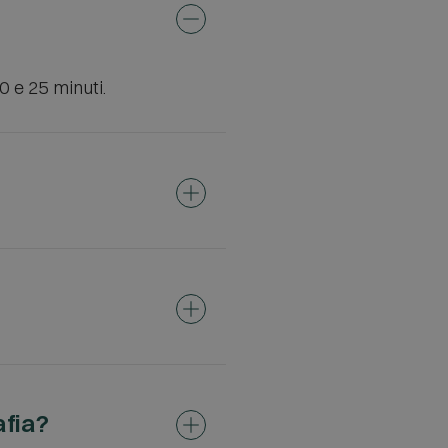
0 e 25 minuti.
 in base all’esame al
e viene inumidita con un
i.
sul lettino in base
n tossico, che facilita la
afia?
e le immagini necessarie.