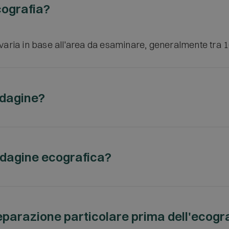
cografia?
 varia in base all'area da esaminare, generalmente tra 1
ndagine?
re la zona da studiare e posizionarsi sul lettino sempre
 Durante l’esecuzione dell’ecografia, l’area da esaminar
indagine ecografica?
, che consente una migliore trasmissione degli ultrasuon
chiesto di scoprire la zona da studiare e di posizionarsi 
area da esaminare viene inumidita con un apposito gel no
eparazione particolare prima dell'ecogr
uoni. Il medico muoverà la sonda sulla pelle per ottener