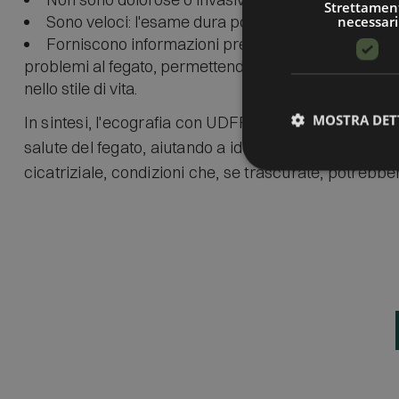
Strettamen
Sono veloci: l'esame dura pochi minuti.
necessari
Forniscono informazioni precise e replicabili: a
problemi al fegato, permettendo di intervenire tem
nello stile di vita.
MOSTRA DET
In sintesi, l'ecografia con UDFF e VT è uno strumen
salute del fegato, aiutando a identificare la presenz
cicatriziale, condizioni che, se trascurate, potrebbe