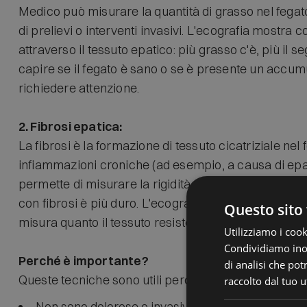
Medico può misurare la quantità di grasso nel fega
di prelievi o interventi invasivi. L'ecografia mostra
attraverso il tessuto epatico: più grasso c'è, più il s
capire se il fegato è sano o se è presente un accu
richiedere attenzione.
2. Fibrosi epatica:
La fibrosi è la formazione di tessuto cicatriziale ne
infiammazioni croniche (ad esempio, a causa di epati
permette di misurare la rigidità del fegato: un fega
con fibrosi è più duro. L'ecografia invia onde di pre
Questo sito 
misura quanto il tessuto resiste, fornendo un'indicazi
Utilizziamo i cook
Condividiamo inolt
Perché è importante?
di analisi che po
Queste tecniche sono utili perché:
raccolto dal tuo ut
Non sono dolorose o invasive: non richiedono aghi 