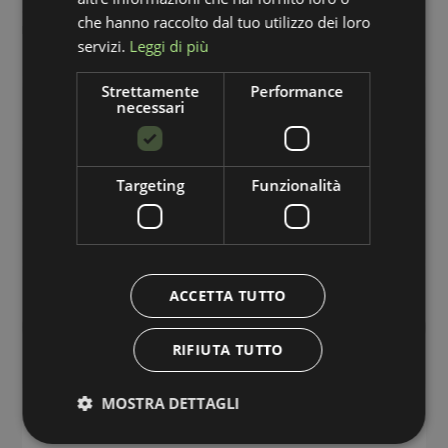
cancellazione. Per la visione dell'informativa completa si rimanda a:
che hanno raccolto dal tuo utilizzo dei loro
privacy policy
.
servizi.
Leggi di più
Strettamente
Performance
necessari
Targeting
Funzionalità
ACCETTA TUTTO
RIFIUTA TUTTO
MOSTRA DETTAGLI