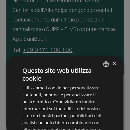
Gli esami in convenzione con l’Azienda
Sanitaria dell’Alto Adige vengono prenotati
esclusivamente dall’ufficio prenotazioni
centralizzato (CUPP – ELVS) oppure tramite
App SaniBook.
Tel:
+39 0471 100 100
Email:
prenotazioni@asdaa.it
×
Questo sito web utilizza
cookie
ITALIAN
Utilizziamo i cookie per personalizzare
GERMAN
Informativa ai sensi dell'art. 13 del GDPR 2016/679.
I dati conferiti con la
contenuti, annunci e per analizzare il
compilazione del presente modulo di richiesta informazioni saranno
oggetto di trattamento cartaceo e informatizzato. I Suoi dati saranno
nostro traffico. Condividiamo inoltre
utilizzati esclusivamente per dare risposta alle sue specifiche richieste. I
informazioni sul tuo utilizzo del nostro
Suoi dati potranno essere utilizzati anche per l'invio di materiale
pubblicitario e di marketing, non saranno però comunicati né diffusi a
sito con i nostri partner pubblicitari e di
soggetti terzi. Titolare del trattamento è Dolomites Medical Center di Dir.
analisi che potrebbero combinarle con
Sanitario Dr. Giovanni Carbognin, cui potrà rivolgersi per l'esercizio dei Suoi
diritti, tra cui rientrano il diritto d'accesso ai dati, d'integrazione, rettifica e
altre informazioni che hai fornito loro o