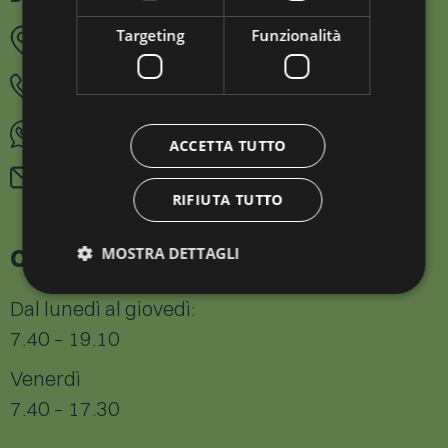
Targeting
Funzionalità
Via Galileo Galilei 30, 39100 Bolzano
0471 1808030
340 3494317
ACCETTA TUTTO
prenotazione@dolomitesmed.it
RIFIUTA TUTTO
Orari
MOSTRA DETTAGLI
Dal lunedì al giovedì:
7.40 – 19.10
Venerdì
7.40 – 17.30