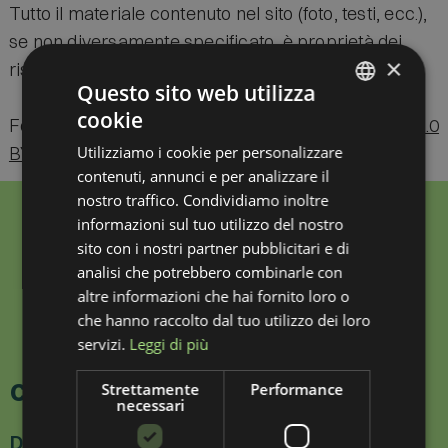
Tutto il materiale contenuto nel sito (foto, testi, ecc.),
se non diversamente specificato, è proprietà dei
×
rispettivi autori.
Questo sito web utilizza
cookie
Fonts made by
Web Free Fonts
is licensed by
CC 4.0
ITALIAN
BY
Utilizziamo i cookie per personalizzare
GERMAN
contenuti, annunci e per analizzare il
nostro traffico. Condividiamo inoltre
informazioni sul tuo utilizzo del nostro
sito con i nostri partner pubblicitari e di
analisi che potrebbero combinarle con
altre informazioni che hai fornito loro o
che hanno raccolto dal tuo utilizzo dei loro
servizi.
Leggi di più
Contatti
Strettamente
Performance
necessari
Dir. Sanitario Dr. Giovanni Carbognin